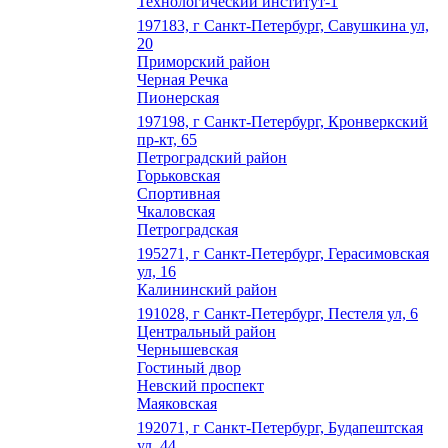
Технологический институт-1
197183, г Санкт-Петербург, Савушкина ул,
20
Приморский район
Черная Речка
Пионерская
197198, г Санкт-Петербург, Кронверкский
пр-кт, 65
Петроградский район
Горьковская
Спортивная
Чкаловская
Петроградская
195271, г Санкт-Петербург, Герасимовская
ул, 16
Калининский район
191028, г Санкт-Петербург, Пестеля ул, 6
Центральный район
Чернышевская
Гостиный двор
Невский проспект
Маяковская
192071, г Санкт-Петербург, Будапештская
ул, 44