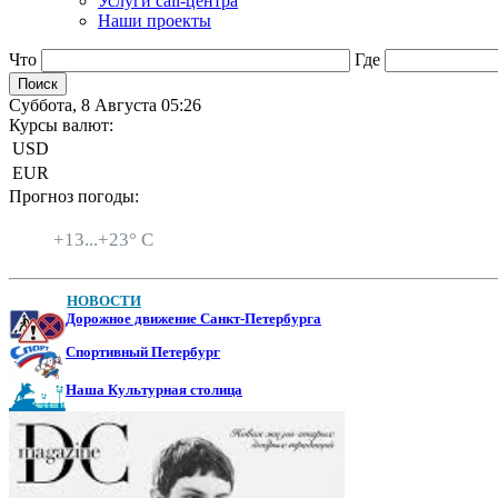
Услуги call-центра
Наши проекты
Что
Где
Суббота, 8 Августа 05:26
Курсы валют:
USD
EUR
Прогноз погоды:
Санкт-Петербург
+
13...
+
23° C
НОВОСТИ
Дорожное движение Санкт-Петербурга
Спортивный Петербург
Наша Культурная столица