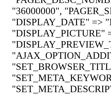
"36000000", "PAGER_
"DISPLAY_DATE" => "
"DISPLAY_PICTURE" =
"DISPLAY_PREVIEW_T
"AJAX_OPTION_ADDIT
"SET_BROWSER_TITLE
"SET_META_KEYWORD
"SET_META_DESCRIPTION