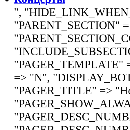
", "HIDE_LINK_WHEN
"PARENT_SECTION" =>
"PARENT_SECTION_CO
"INCLUDE_SUBSECTIO
"PAGER_TEMPLATE" =
=> "N", "DISPLAY_BO
"PAGER_TITLE" => "Но
"PAGER_SHOW_ALWAY
"PAGER_DESC_NUMBER
"PAGER_DESC_NUMB