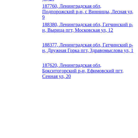
187760, Ленинградская обл,
Подпорожский р-н, с Винницы, Лесная ул,
9
188380, Ленинградская обл, Гатчинский р-
н, Вырица пгт, Московская ул, 12
188377, Ленинградская обл, Гатчинский р-
н, Дружная Горка пгт, Здравомыслова ул, 1
187620, Ленинградская обл,
Бокситогорский р-н, Ефимовский пгт,
Сенная ул, 20