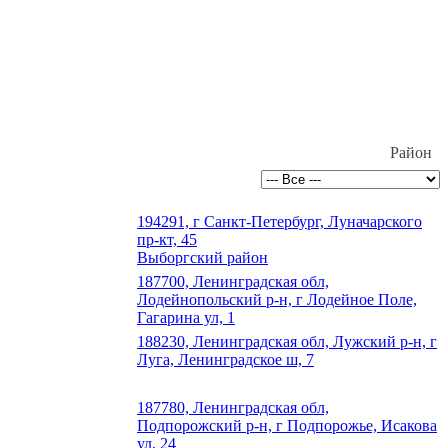
Район
194291, г Санкт-Петербург, Луначарского
пр-кт, 45
Выборгский район
187700, Ленинградская обл,
Лодейнопольский р-н, г Лодейное Поле,
Гагарина ул, 1
188230, Ленинградская обл, Лужский р-н, г
Луга, Ленинградское ш, 7
187780, Ленинградская обл,
Подпорожский р-н, г Подпорожье, Исакова
ул, 24