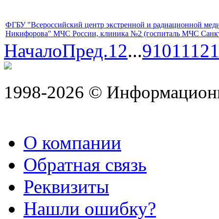
ФГБУ "Всероссийский центр экстренной и радиационной мед
Никифорова" МЧС России, клиника №2 (госпиталь МЧС Санкт
Начало
Пред.
1
2
...
9
10
11
12
1998-2026 © Информацион
О компании
Обратная связь
Реквизиты
Нашли ошибку?