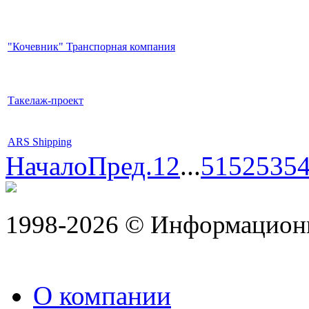
"Кочевник" Транспорная компания
Такелаж-проект
ARS Shipping
Начало
Пред.
1
2
...
51
52
53
5
1998-2026 © Информацион
О компании