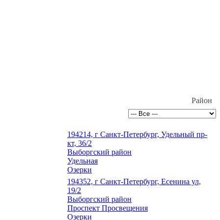
Район
194214, г Санкт-Петербург, Удельный пр-
кт, 36/2
Выборгский район
Удельная
Озерки
194352, г Санкт-Петербург, Есенина ул,
19/2
Выборгский район
Проспект Просвещения
Озерки