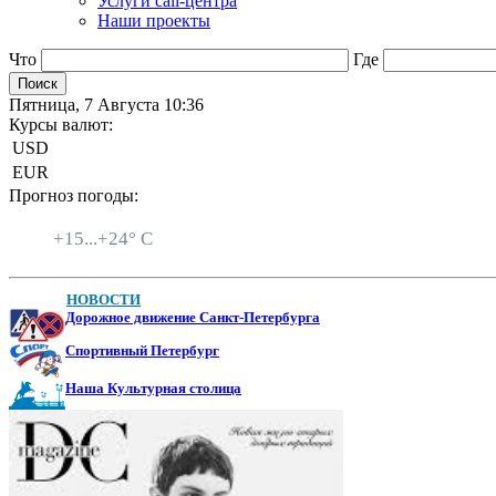
Услуги call-центра
Наши проекты
Что
Где
Пятница, 7 Августа 10:36
Курсы валют:
USD
EUR
Прогноз погоды:
Санкт-Петербург
+
15...
+
24° C
НОВОСТИ
Дорожное движение Санкт-Петербурга
Спортивный Петербург
Наша Культурная столица