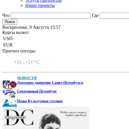
Услуги call-центра
Наши проекты
Что
Где
Воскресенье, 9 Августа 15:57
Курсы валют:
USD
EUR
Прогноз погоды:
Санкт-Петербург
+
11...
+
21° C
НОВОСТИ
Дорожное движение Санкт-Петербурга
Спортивный Петербург
Наша Культурная столица