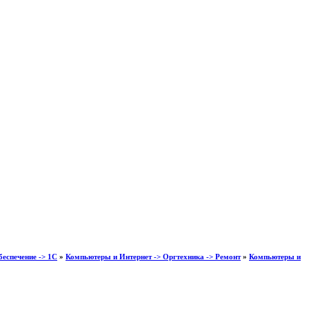
еспечение -> 1С
»
Компьютеры и Интернет -> Оргтехника -> Ремонт
»
Компьютеры и