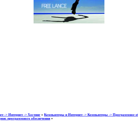
т -> Интернет -> Хостинг
»
Компьютеры и Интернет -> Компьютеры -> Программное об
рвис программного обеспечения
»