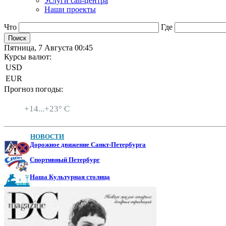
Услуги call-центра
Наши проекты
Что
Где
Пятница, 7 Августа 00:45
Курсы валют:
USD
EUR
Прогноз погоды:
Санкт-Петербург
+
14...
+
23° C
НОВОСТИ
Дорожное движение Санкт-Петербурга
Спортивный Петербург
Наша Культурная столица