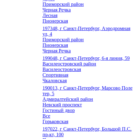
Приморский район
Черная Речка
Лесная
Пионерская
197348, г Санкт-Петербург, Аэродромная
ул, 4
Приморский район
Пионерская
Черная Речка
199048, г Санкт-Петербург, 6-я линия, 59
Василеостровский район
Василеостровская
Спортивная
Чкаловская
190013, г Санкт-Петербург, Марсово Поле
тер, 5
Адмиралтейский район
Невский проспект
Гостиный двор
Все
Горьковская
197022, г Санкт-Петербург, Большой П.С.
пр-кт, 100