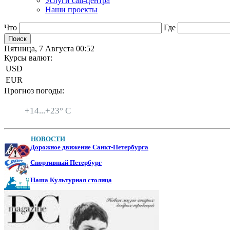
Услуги call-центра
Наши проекты
Что
Где
Пятница, 7 Августа 00:52
Курсы валют:
USD
EUR
Прогноз погоды:
Санкт-Петербург
+
14...
+
23° C
НОВОСТИ
Дорожное движение Санкт-Петербурга
Спортивный Петербург
Наша Культурная столица