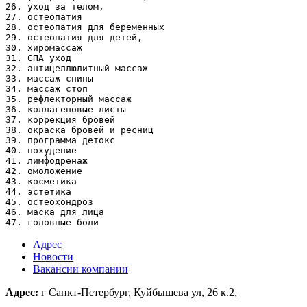
26. уход за телом,

27. остеопатия

28. остеопатия для беременных

29. остеопатия для детей,

30. хиромассаж

31. СПА уход

32. антицеллюлитный массаж

33. массаж спины

34. массаж стоп

35. рефлекторный массаж

36. коллагеновые листы

37. коррекция бровей

38. окраска бровей и ресниц

39. программа детокс

40. похудение

41. лимфодренаж

42. омоложение

43. косметика

44. эстетика

45. остеохондроз

46. маска для лица

Адрес
Новости
Вакансии компании
Адрес:
г Санкт-Петербург, Куйбышева ул, 26 к.2,