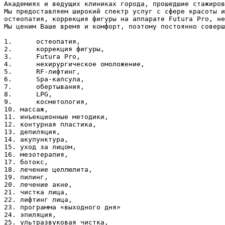
Академиях и ведущих клиниках города, прошедшие стажиров
Мы предоставляем широкий спектр услуг с сфере красоты и
остеопатия, коррекция фигуры на аппарате Futura Pro, не
Мы ценим Ваше время и комфорт, поэтому постоянно соверш
1.	остеопатия, 

2.	коррекция фигуры, 

3.	Futura Pro, 

4.	нехирургическое омоложение, 

5.	RF-лифтинг, 

6.	Spa-капсула, 

7.	обертывания, 

8.	LPG, 

9.	косметология, 

10. массаж, 

11. инъекционные методики, 

12. контурная пластика, 

13. депиляция, 

14. акупунктура,

15. уход за лицом,

16. мезотерапия, 

17. ботокс,

18. лечение целлюлита,

19. пилинг,

20. лечение акне,

21. чистка лица,

22. лифтинг лица,

23. программа «выходного дня»

24. эпиляция,

25. ультразвуковая чистка,
