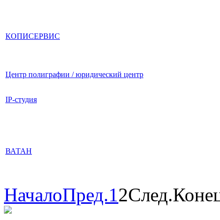
КОПИСЕРВИС
Центр полиграфии / юридический центр
IP-студия
ВАТАН
Начало
Пред.
1
2
След.
Коне