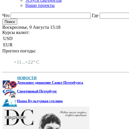
Услуги call-центра
Наши проекты
Что
Где
Воскресенье, 9 Августа 15:18
Курсы валют:
USD
EUR
Прогноз погоды:
Санкт-Петербург
+
11...
+
22° C
НОВОСТИ
Дорожное движение Санкт-Петербурга
Спортивный Петербург
Наша Культурная столица