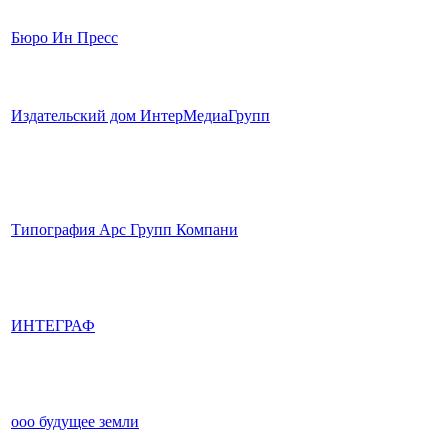
Бюро Ин Пресс
Издательский дом ИнтерМедиаГрупп
Типография Арс Групп Компани
ИНТЕГРАФ
ооо будущее земли