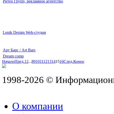
Ритео Групп, рекламное агентство
Lenik Design Web-студия
Арт Барс / Art Bars
Dream comp
Начало
Пред.
1
2
...
8
9
10
11
12
13
14
15
16
След.
Конец
1998-2026 © Информацион
О компании