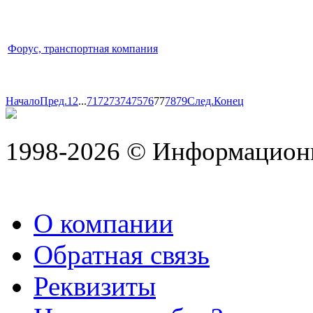
Форус, транспортная компания
Начало
Пред.
1
2
...
71
72
73
74
75
76
77
78
79
След.
Конец
1998-2026 © Информацион
О компании
Обратная связь
Реквизиты