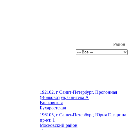
Район
192102, г Санкт-Петербург, Прогонная
(Волково) ул, 6 литера А
Волковская
Бухарестская
196105, г Санкт-Петербург, Юрия Гагарина
пр-кт, 1
Московский район