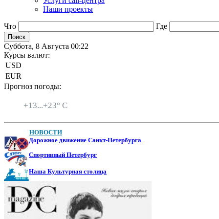
Услуги call-центра
Наши проекты
Что
Где
Суббота, 8 Августа 00:22
Курсы валют:
USD
EUR
Прогноз погоды:
Санкт-Петербург
+
13...
+
23° C
НОВОСТИ
Дорожное движение Санкт-Петербурга
Спортивный Петербург
Наша Культурная столица