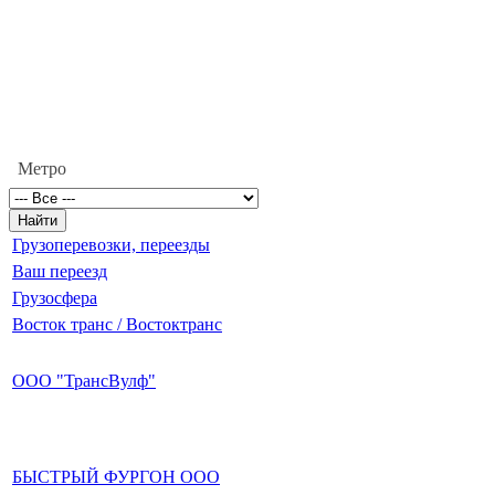
Метро
Грузоперевозки, переезды
Ваш переезд
Грузосфера
Восток транс / Востоктранс
ООО "ТрансВулф"
БЫСТРЫЙ ФУРГОН ООО