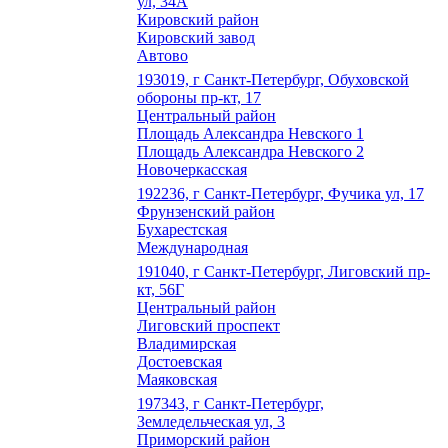
ул, 34А
Кировский район
Кировский завод
Автово
193019, г Санкт-Петербург, Обуховской
обороны пр-кт, 17
Центральный район
Площадь Александра Невского 1
Площадь Александра Невского 2
Новочеркасская
192236, г Санкт-Петербург, Фучика ул, 17
Фрунзенский район
Бухарестская
Международная
191040, г Санкт-Петербург, Лиговский пр-
кт, 56Г
Центральный район
Лиговский проспект
Владимирская
Достоевская
Маяковская
197343, г Санкт-Петербург,
Земледельческая ул, 3
Приморский район