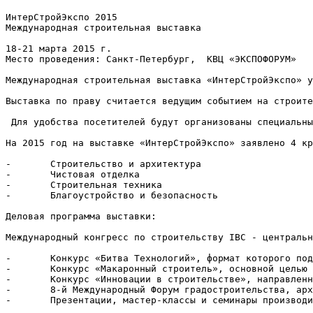
ИнтерСтройЭкспо 2015

Международная строительная выставка

18-21 марта 2015 г.

Место проведения: Санкт-Петербург,  КВЦ «ЭКСПОФОРУМ»

Международная строительная выставка «ИнтерСтройЭкспо» у
Выставка по праву считается ведущим событием на строите
 Для удобства посетителей будут организованы специальны
На 2015 год на выставке «ИнтерСтройЭкспо» заявлено 4 кр
-	Строительство и архитектура

-	Чистовая отделка

-	Строительная техника

-	Благоустройство и безопасность

Деловая программа выставки:

Международный конгресс по строительству IBC - центральн
-	Конкурс «Битва Технологий», формат которого подразумевает соревновательные презентации компаний в защиту своей продукции и технологий;

-	Конкурс «Макаронный строитель», основной целью которого является демонстрация профессиональных навыков студентов в проектировании пролетных сооружений и высотного строительства с учетом распределения конструктивных нагрузок;

-	Конкурс «Инновации в строительстве», направленный на выявление инновационной продукции на отечественном рынке и информирование строительного сообщества о новых материалах и технологиях;

-	8-й Международный Форум градостроительства, архитектуры и дизайна A.city

-	Презентации, мастер-классы и семинары производителей и поставщиков строительного оборудования и материалов.
