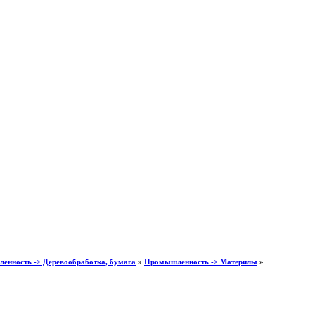
нность -> Деревообработка, бумага
»
Промышленность -> Материлы
»