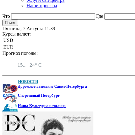
Услуги call-центра
Наши проекты
Что
Где
Пятница, 7 Августа 11:39
Курсы валют:
USD
EUR
Прогноз погоды:
Санкт-Петербург
+
15...
+
24° C
НОВОСТИ
Дорожное движение Санкт-Петербурга
Спортивный Петербург
Наша Культурная столица