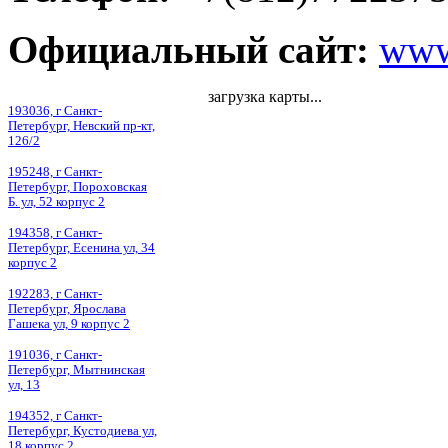
Официальный сайт:
www
загрузка карты...
193036, г Санкт-
Петербург, Невский пр-кт,
126/2
195248, г Санкт-
Петербург, Пороховская
Б. ул, 52 корпус 2
194358, г Санкт-
Петербург, Есенина ул, 34
корпус 2
192283, г Санкт-
Петербург, Ярослава
Гашека ул, 9 корпус 2
191036, г Санкт-
Петербург, Мытнинская
ул, 13
194352, г Санкт-
Петербург, Кустодиева ул,
18 корпус 2