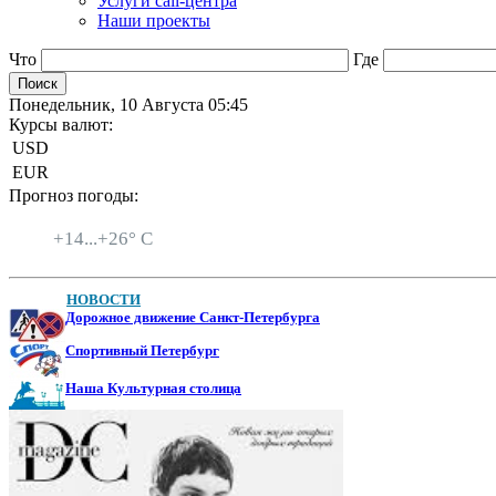
Услуги call-центра
Наши проекты
Что
Где
Понедельник, 10 Августа 05:45
Курсы валют:
USD
EUR
Прогноз погоды:
Санкт-Петербург
+
14...
+
26° C
НОВОСТИ
Дорожное движение Санкт-Петербурга
Спортивный Петербург
Наша Культурная столица