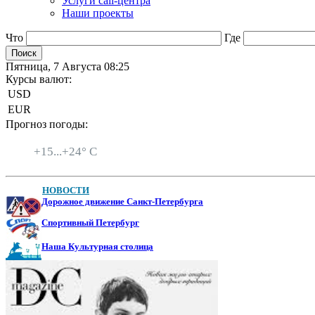
Услуги call-центра
Наши проекты
Что
Где
Пятница, 7 Августа 08:25
Курсы валют:
USD
EUR
Прогноз погоды:
Санкт-Петербург
+
15...
+
24° C
НОВОСТИ
Дорожное движение Санкт-Петербурга
Спортивный Петербург
Наша Культурная столица