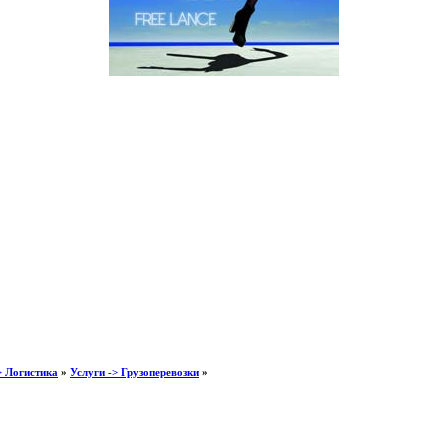
> Логистика
»
Услуги -> Грузоперевозки
»