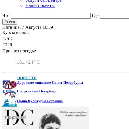
Услуги call-центра
Наши проекты
Что
Где
Пятница, 7 Августа 16:39
Курсы валют:
USD
EUR
Прогноз погоды:
Санкт-Петербург
+
15...
+
24° C
НОВОСТИ
Дорожное движение Санкт-Петербурга
Спортивный Петербург
Наша Культурная столица