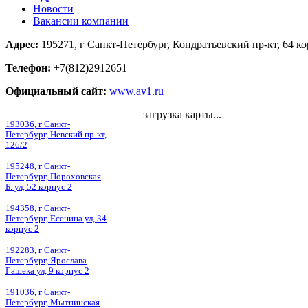
Новости
Вакансии компании
Адрес:
195271, г Санкт-Петербург, Кондратьевский пр-кт, 64 ко
Телефон:
+7(812)2912651
Официальный сайт:
www.av1.ru
загрузка карты...
193036, г Санкт-
Петербург, Невский пр-кт,
126/2
195248, г Санкт-
Петербург, Пороховская
Б. ул, 52 корпус 2
194358, г Санкт-
Петербург, Есенина ул, 34
корпус 2
192283, г Санкт-
Петербург, Ярослава
Гашека ул, 9 корпус 2
191036, г Санкт-
Петербург, Мытнинская