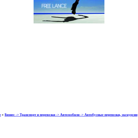
е
»
Бизнес -> Транспорт и перевозки -> Автомобили -> Автобусные перевозки, экскурсии