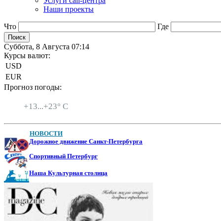
Услуги call-центра
Наши проекты
Что
Где
Суббота, 8 Августа 07:14
Курсы валют:
USD
EUR
Прогноз погоды:
Санкт-Петербург
+
13...
+
23° C
НОВОСТИ
Дорожное движение Санкт-Петербурга
Спортивный Петербург
Наша Культурная столица