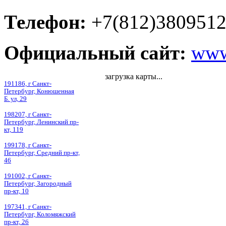
Телефон:
+7(812)380951
Официальный сайт:
www.
загрузка карты...
191186, г Санкт-
Петербург, Конюшенная
Б. ул, 29
198207, г Санкт-
Петербург, Ленинский пр-
кт, 119
199178, г Санкт-
Петербург, Средний пр-кт,
46
191002, г Санкт-
Петербург, Загородный
пр-кт, 10
197341, г Санкт-
Петербург, Коломяжский
пр-кт, 26