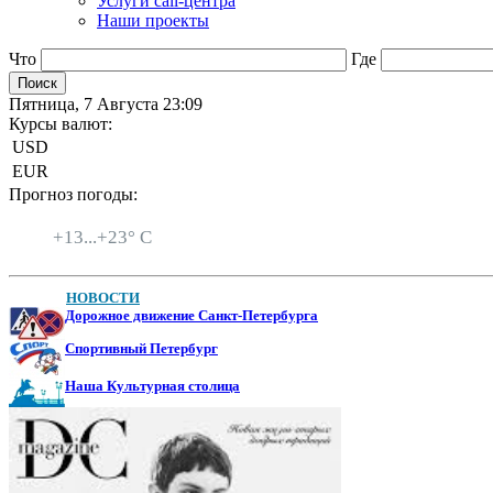
Услуги call-центра
Наши проекты
Что
Где
Пятница, 7 Августа 23:09
Курсы валют:
USD
EUR
Прогноз погоды:
Санкт-Петербург
+
13...
+
23° C
НОВОСТИ
Дорожное движение Санкт-Петербурга
Спортивный Петербург
Наша Культурная столица