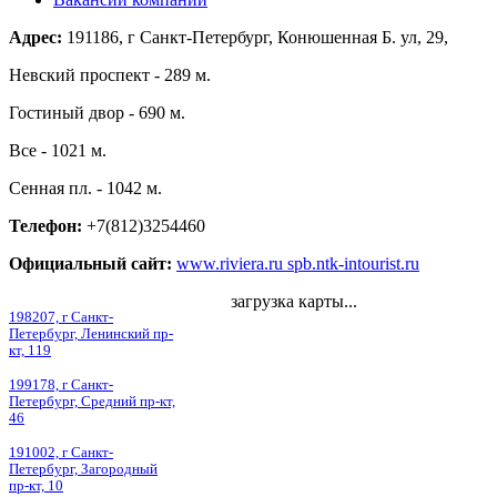
Адрес:
191186, г Санкт-Петербург, Конюшенная Б. ул, 29,
Невский проспект - 289 м.
Гостиный двор - 690 м.
Все - 1021 м.
Сенная пл. - 1042 м.
Телефон:
+7(812)3254460
Официальный сайт:
www.riviera.ru spb.ntk-intourist.ru
загрузка карты...
198207, г Санкт-
Петербург, Ленинский пр-
кт, 119
199178, г Санкт-
Петербург, Средний пр-кт,
46
191002, г Санкт-
Петербург, Загородный
пр-кт, 10