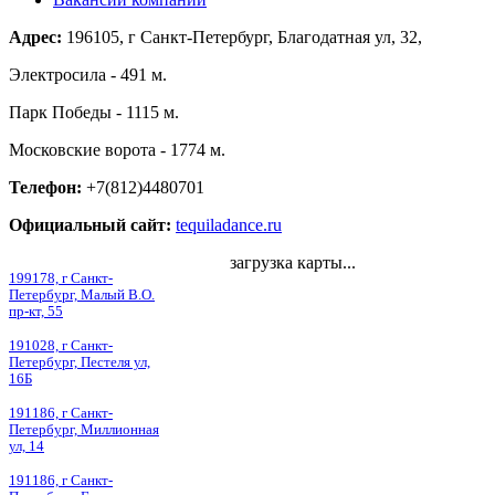
Адрес:
196105, г Санкт-Петербург, Благодатная ул, 32,
Электросила - 491 м.
Парк Победы - 1115 м.
Московские ворота - 1774 м.
Телефон:
+7(812)4480701
Официальный сайт:
tequiladance.ru
загрузка карты...
199178, г Санкт-
Петербург, Малый В.О.
пр-кт, 55
191028, г Санкт-
Петербург, Пестеля ул,
16Б
191186, г Санкт-
Петербург, Миллионная
ул, 14
191186, г Санкт-