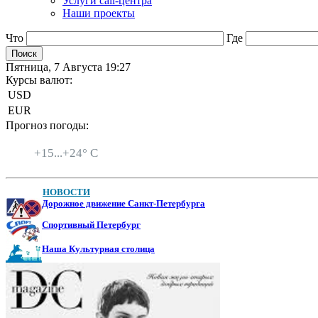
Услуги call-центра
Наши проекты
Что
Где
Пятница, 7 Августа 19:27
Курсы валют:
USD
EUR
Прогноз погоды:
Санкт-Петербург
+
15...
+
24° C
НОВОСТИ
Дорожное движение Санкт-Петербурга
Спортивный Петербург
Наша Культурная столица