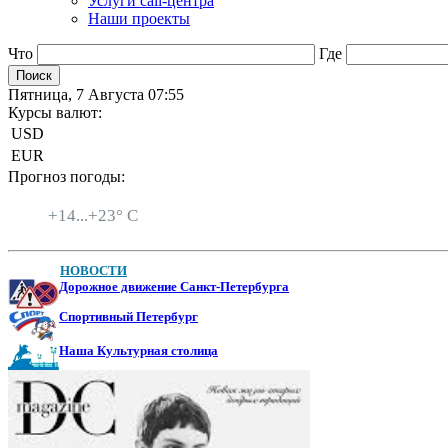
Услуги call-центра
Наши проекты
Что
Где
Пятница, 7 Августа 07:55
Курсы валют:
USD
EUR
Прогноз погоды:
Санкт-Петербург
+
14...
+
23° C
НОВОСТИ
Дорожное движение Санкт-Петербурга
Спортивный Петербург
Наша Культурная столица