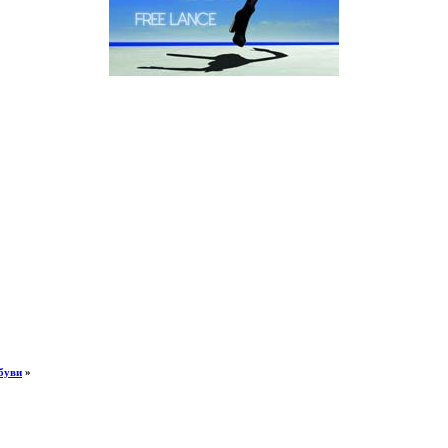
буви
»