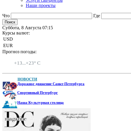
Услуги call-центра
Наши проекты
Что
Где
Суббота, 8 Августа 07:15
Курсы валют:
USD
EUR
Прогноз погоды:
Санкт-Петербург
+
13...
+
23° C
НОВОСТИ
Дорожное движение Санкт-Петербурга
Спортивный Петербург
Наша Культурная столица