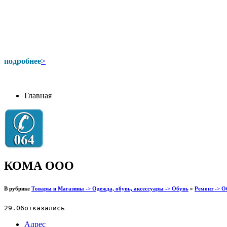
подробнее
>
Главная
КОМА ООО
В рубрике
Товары и Магазины -> Одежда, обувь, аксессуары -> Обувь
»
Ремонт -> О
29.06отказались
Адрес