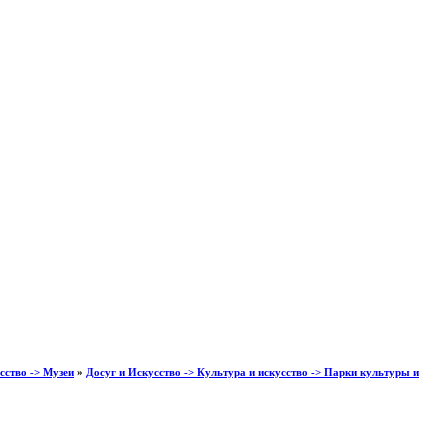
сство -> Музеи
»
Досуг и Искусство -> Культура и искусство -> Парки культуры и